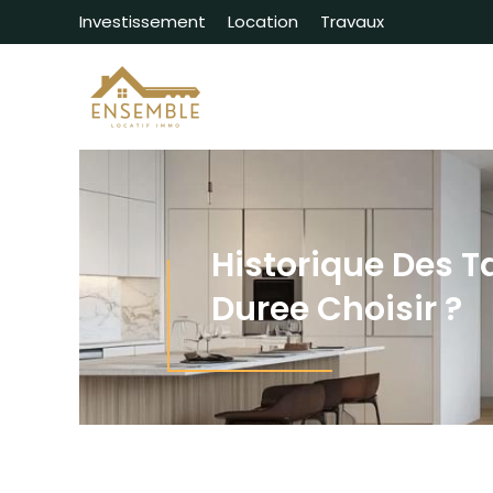
Investissement
Location
Travaux
Historique Des Ta
Duree Choisir ?