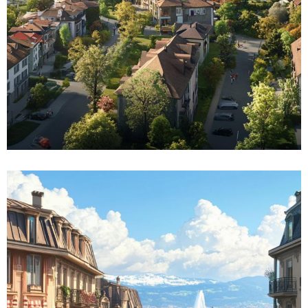
Lire la suite
Comment trouver un appartement pas
cher en Suisse romande – a Geneve ?
Les tendances du marche locatif
genevois en 2023
État actuel du marché immobilier genevois
Analyse des prix et des loyers à Genève Le
marché immobilier genevois se caractérise...