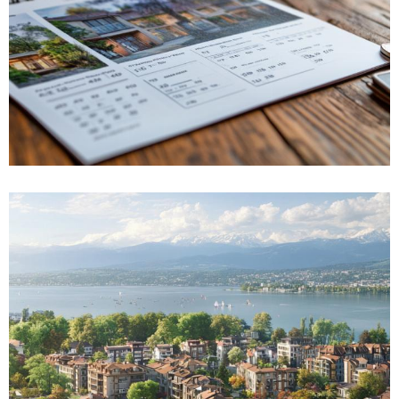
Sélectionnez un calendrier photo pour
valoriser vos biens immobiliers tout au
long de l’année
Dans un secteur aussi concurrentiel que
l’immobilier, se démarquer de la concurrence
nécessite des stratégies marketing innovantes et
durables. Parmi...