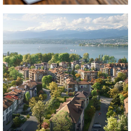
Sélectionnez un calendrier photo pour
valoriser vos biens immobiliers tout au
long de l’année
Dans un secteur aussi concurrentiel que
l’immobilier, se démarquer de la concurrence
nécessite des stratégies marketing innovantes et
durables. Parmi...
Lire la suite