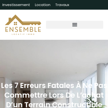
Investissement
Location
Travaux
Les 7 Erreurs Fatales À Ne Pas
Commettre Lors De L’achat
D’un Terrain Constructible