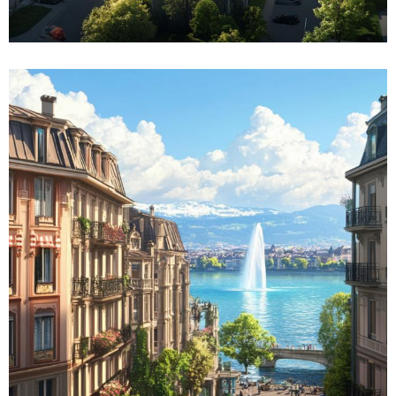
Comment trouver un appartement pas
cher en Suisse romande – a Geneve ?
Les tendances du marche locatif
genevois en 2023
État actuel du marché immobilier genevois
Analyse des prix et des loyers à Genève Le
marché immobilier genevois se caractérise...
Lire la suite